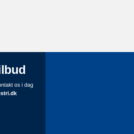
ilbud
ntakt os i dag
tri.dk